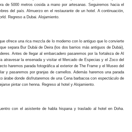
bra de 5000 metros cosida a mano por artesanas. Seguiremos hacia el
res del país. Almuerzo en el restaurante de un hotel. A continuación,
orld. Regreso a Dubai. Alojamiento.
que ofrece una rica mezcla de lo moderno con lo antiguo que lo convierte
al que separa Bur Dubái de Deira (los dos barrios más antiguos de Dubái),
deres. Antes de llegar al embarcadero pasaremos por la fortaleza de Al
ra atravesar la ensenada y visitar el Mercado de Especias y el Zoco del
yecto haremos parada fotográfica al exterior de The Frame y el Museo del
ctacular y pasaremos por granjas de camellos. Además haremos una parada
ento árabe donde disfrutaremos de una Cena barbacoa con espectáculo de
ejarse pintar con henna. Regreso al hotel y Alojamiento.
entro con el asistente de habla hispana y traslado al hotel en Doha.