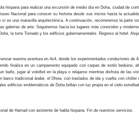
la hispana para realizar una excursión de medio día en Doha, ciudad de cont
Museo Nacional para conocer su historia desde sus inicios hasta la actualid
 en sí es una maravilla arquitectónica. A continuación, recorreremos la part
 las galerías de arte. Seguiremos hacia los lugares más conocidos y moderno
oha, la torre Tornado y los edificios gubernamentales. Regreso al hotel. Aloj
enzar nuestra aventura en 4x4, donde los experimentados conductores de 4x4
corrido finaliza en un campamento equipado con carpas de estilo beduino, a
un baño, jugar al voleibol en la playa o relajarse mientras disfruta de las vi
n barco tradicional árabe, el Dhow, con traslados de ida y vuelta con chófe
ales edificios emblemáticos de Doha brillan con luz propia en el cielo estrella
cional de Hamad con asistente de habla hispana. Fin de nuestros servicios.