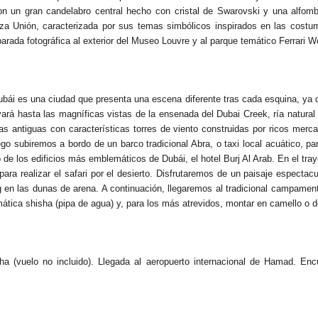
 un gran candelabro central hecho con cristal de Swarovski y una alfom
za Unión, caracterizada por sus temas simbólicos inspirados en las costumb
rada fotográfica al exterior del Museo Louvre y al parque temático Ferrari W
ubái es una ciudad que presenta una escena diferente tras cada esquina, ya 
levará hasta las magníficas vistas de la ensenada del Dubai Creek, ría natur
s antiguas con características torres de viento construidas por ricos merca
o subiremos a bordo de un barco tradicional Abra, o taxi local acuático, pa
de los edificios más emblemáticos de Dubái, el hotel Burj Al Arab. En el tra
 para realizar el safari por el desierto. Disfrutaremos de un paisaje espe
ing en las dunas de arena. A continuación, llegaremos al tradicional campam
mática shisha (pipa de agua) y, para los más atrevidos, montar en camello o d
a (vuelo no incluido). Llegada al aeropuerto internacional de Hamad. Encu