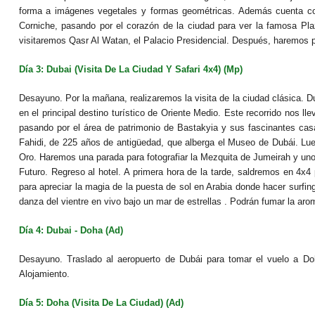
forma a imágenes vegetales y formas geométricas. Además cuenta con
Corniche, pasando por el corazón de la ciudad para ver la famosa Pla
visitaremos Qasr Al Watan, el Palacio Presidencial. Después, haremos pa
Día 3: Dubai (Visita De La Ciudad Y Safari 4x4) (Mp)
Desayuno. Por la mañana, realizaremos la visita de la ciudad clásica. D
en el principal destino turístico de Oriente Medio. Este recorrido nos l
pasando por el área de patrimonio de Bastakyia y sus fascinantes casa
Fahidi, de 225 años de antigüedad, que alberga el Museo de Dubái. Lueg
Oro. Haremos una parada para fotografiar la Mezquita de Jumeirah y uno 
Futuro. Regreso al hotel. A primera hora de la tarde, saldremos en 4x4
para apreciar la magia de la puesta de sol en Arabia donde hacer surf
danza del vientre en vivo bajo un mar de estrellas . Podrán fumar la aro
Día 4: Dubai - Doha (Ad)
Desayuno. Traslado al aeropuerto de Dubái para tomar el vuelo a Doh
Alojamiento.
Día 5: Doha (Visita De La Ciudad) (Ad)