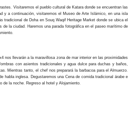
rastes. Visitaremos el pueblo cultural de Katara donde se encuentran las
ad y a continuación, visitaremos el Museo de Arte Islámico, en una isla
e más tradicional de Doha en Souq Waqif Heritage Market donde se ubica el
s de la ciudad. Haremos una parada fotográfica en el paseo marítimo de
amiento.
 nos llevarán a la maravillosa zona de mar interior en las proximidades
lfombras con asientos tradicionales y agua dulce para duchas y baños,
stas. Mientras tanto, el chef nos preparará la barbacoa para el Almuerzo.
r de habla inglesa. Degustaremos una Cena de comida tradicional árabe e
do de la noche. Regreso al hotel y Alojamiento.