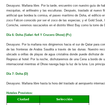
Desayuno. Mañana libre. Por la tarde, encuentro con nuestro guía de hab
mezquitas, el anfiteatro y las esculturas. Después, traslado al nuevo 
artificial que bordea la cornisa, el paseo marítimo de Doha, el edificio
zoco Falcon conocido por ser el zoco de las especias; y el Gold Souk,
Corniche, veremos rascacielos en el distrito West Bay como la torre de D
Día 6: Doha (Safari 4x4 Y Crucero Dhow) (Pc)
Desayuno. Por la mañana nos dirigiremos hacia el sur de Qatar para com
de las fronteras de Arabia Saudita a través de las dunas. Nuestro re
ubicado a orillas de playas de agua cristalina donde puede disfrutar de 
Regreso al hotel. Por la noche, disfrutaremos de una Cena a bordo de u
internacional mientras el Dhow navega bajo la luz de la luna. Los princip
Día 7: Doha (D)
Desayuno. Mañana libre hasta la hora del traslado al aeropuerto interna
Hoteles Previstos: