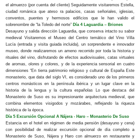
el almuerzo (por cuenta del cliente) Seguidamente visitaremos Estella,
ciudad románica que ateso ra palacios, casas señoriales, iglesias,
conventos, puentes y hermosos edificios que le han valido el
sobrenombre de “la Toledo del norte”
Día 4 Laguardia – Briones
Desayuno y salida dirección Laguardia, que conserva intacto su sabor
medieval Visitaremos el Museo del Centro temático del Vino Villa
Lucía (entrada y visita guiada incluida), un sorprendente e innovador
museo, donde realizaremos un ameno recorrido por toda la historia y
rituales del vino, disfrutando de efectos audiovisuales, catas virtuales
de aromas, olores y colores, y de la experiencia sensorial en cuatro
dimensiones “En tierra patrimonio religioso y cultural de España Este
monasterio, que data del siglo VI, es considerado uno de los primeros
centros monásticos en la península ibérica y un lugar clave en la
historia de la lengua y la cultura españolas Lo que destaca del
Monasterio de Suso es su impresionante arquitectura medieval, que
combina elementos visigodos y mozárabes, reflejando la riqueza
histórica de la época.
Día 5 Excursión Opcional A Nájera - Haro – Monasterio De Suso
Estancia en el hotel en régimen de media pensión (desayuno y cena)
con posibilidad de realizar excursión opcional de día completo a
Monasterio de Suso, Nájera y Haro con almuerzo en restaurante y