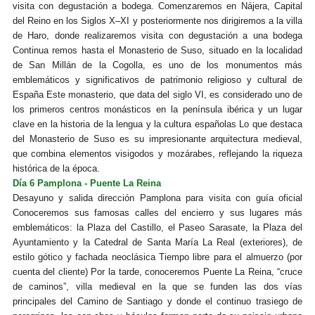
visita con degustación a bodega. Comenzaremos en Nájera, Capital
del Reino en los Siglos X–XI y posteriormente nos dirigiremos a la villa
de Haro, donde realizaremos visita con degustación a una bodega
Continua remos hasta el Monasterio de Suso, situado en la localidad
de San Millán de la Cogolla, es uno de los monumentos más
emblemáticos y significativos de patrimonio religioso y cultural de
España Este monasterio, que data del siglo VI, es considerado uno de
los primeros centros monásticos en la península ibérica y un lugar
clave en la historia de la lengua y la cultura españolas Lo que destaca
del Monasterio de Suso es su impresionante arquitectura medieval,
que combina elementos visigodos y mozárabes, reflejando la riqueza
histórica de la época.
Día 6 Pamplona - Puente La Reina
Desayuno y salida dirección Pamplona para visita con guía oficial
Conoceremos sus famosas calles del encierro y sus lugares más
emblemáticos: la Plaza del Castillo, el Paseo Sarasate, la Plaza del
Ayuntamiento y la Catedral de Santa María La Real (exteriores), de
estilo gótico y fachada neoclásica Tiempo libre para el almuerzo (por
cuenta del cliente) Por la tarde, conoceremos Puente La Reina, “cruce
de caminos”, villa medieval en la que se funden las dos vías
principales del Camino de Santiago y donde el continuo trasiego de