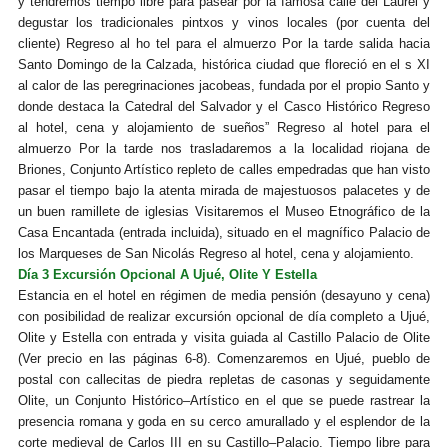
y tendremos tiempo libre para pasear por la famosa calle del Laurel y
degustar los tradicionales pintxos y vinos locales (por cuenta del
cliente) Regreso al ho tel para el almuerzo Por la tarde salida hacia
Santo Domingo de la Calzada, histórica ciudad que floreció en el s XI
al calor de las peregrinaciones jacobeas, fundada por el propio Santo y
donde destaca la Catedral del Salvador y el Casco Histórico Regreso
al hotel, cena y alojamiento de sueños” Regreso al hotel para el
almuerzo Por la tarde nos trasladaremos a la localidad riojana de
Briones, Conjunto Artístico repleto de calles empedradas que han visto
pasar el tiempo bajo la atenta mirada de majestuosos palacetes y de
un buen ramillete de iglesias Visitaremos el Museo Etnográfico de la
Casa Encantada (entrada incluida), situado en el magnífico Palacio de
los Marqueses de San Nicolás Regreso al hotel, cena y alojamiento.
Día 3 Excursión Opcional A Ujué, Olite Y Estella
Estancia en el hotel en régimen de media pensión (desayuno y cena)
con posibilidad de realizar excursión opcional de día completo a Ujué,
Olite y Estella con entrada y visita guiada al Castillo Palacio de Olite
(Ver precio en las páginas 6-8). Comenzaremos en Ujué, pueblo de
postal con callecitas de piedra repletas de casonas y seguidamente
Olite, un Conjunto Histórico–Artístico en el que se puede rastrear la
presencia romana y goda en su cerco amurallado y el esplendor de la
corte medieval de Carlos III en su Castillo–Palacio. Tiempo libre para