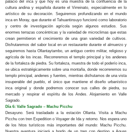
palacio del inca y que hoy es una muestra de la confluencia de la
cultura andina y española durante el Virreinato, especialmente en lo
artístico de su decoración. Seguiremos profundizando en el mundo
inca en Moray, que durante el Tahuantinsuyo funcionó como laboratorio
y centro de investigación agrícola según algunos estudios. Sus
enormes terrazas concéntricas y la variedad de microclimas que estas
crean permitieron el crecimiento de una gran variedad de cultivos.
Disfrutaremos del sabor local en un restaurante durante el almuerzo y
seguiremos hasta Ollantaytambo, un antiguo centro militar, religioso y
agrícola de los incas. Recorreremos el templo principal y los andenes
de la fortaleza de piedra. Su fortaleza, muestra de todo el poderío inca,
se ubica estratégicamente sobre una montaña, donde recorreremos su
templo principal, andenes y fuentes, mientras disfrutamos de una vista
insuperable del pueblo, el único que mantiene el diseño urbanístico
inca original y donde podremos conocer sus calles de piedra, su
mercado y respirar el espíritu de los Andes. Alojamiento en Valle
Sagrado.
Día 6: Valle Sagrado – Machu Picchu
Desayuno.
Será trasladado a la estación Ollanta. Visita a Machu
Picchu con tren Expedition o Voyager de Ida y retorno. Nos espera uno
de los hitos turísticos más importantes del mundo: Machu Picchu.
Nuestra aventura iniciará a bordo de un tren con destino a Aguas