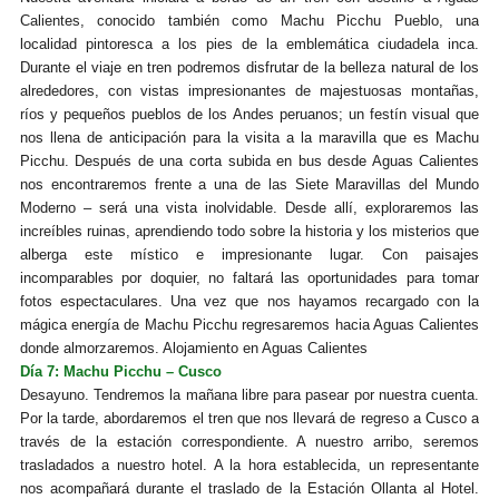
Calientes, conocido también como Machu Picchu Pueblo, una
localidad pintoresca a los pies de la emblemática ciudadela inca.
Durante el viaje en tren podremos disfrutar de la belleza natural de los
alrededores, con vistas impresionantes de majestuosas montañas,
ríos y pequeños pueblos de los Andes peruanos; un festín visual que
nos llena de anticipación para la visita a la maravilla que es Machu
Picchu. Después de una corta subida en bus desde Aguas Calientes
nos encontraremos frente a una de las Siete Maravillas del Mundo
Moderno – será una vista inolvidable. Desde allí, exploraremos las
increíbles ruinas, aprendiendo todo sobre la historia y los misterios que
alberga este místico e impresionante lugar. Con paisajes
incomparables por doquier, no faltará las oportunidades para tomar
fotos espectaculares. Una vez que nos hayamos recargado con la
mágica energía de Machu Picchu regresaremos hacia Aguas Calientes
donde almorzaremos. Alojamiento en Aguas Calientes
Día 7: Machu Picchu – Cusco
Desayuno. Tendremos la mañana libre para pasear por nuestra cuenta.
Por la tarde, abordaremos el tren que nos llevará de regreso a Cusco a
través de la estación correspondiente. A nuestro arribo, seremos
trasladados a nuestro hotel. A la hora establecida, un representante
nos acompañará durante el traslado de la Estación Ollanta al Hotel.