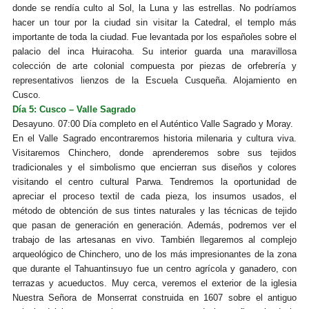
donde se rendía culto al Sol, la Luna y las estrellas. No podríamos
hacer un tour por la ciudad sin visitar la Catedral, el templo más
importante de toda la ciudad. Fue levantada por los españoles sobre el
palacio del inca Huiracoha. Su interior guarda una maravillosa
colección de arte colonial compuesta por piezas de orfebrería y
representativos lienzos de la Escuela Cusqueña. Alojamiento en
Cusco.
Día 5: Cusco – Valle Sagrado
Desayuno. 07:00 Día completo en el Auténtico Valle Sagrado y Moray.
En el Valle Sagrado encontraremos historia milenaria y cultura viva.
Visitaremos Chinchero, donde aprenderemos sobre sus tejidos
tradicionales y el simbolismo que encierran sus diseños y colores
visitando el centro cultural Parwa. Tendremos la oportunidad de
apreciar el proceso textil de cada pieza, los insumos usados, el
método de obtención de sus tintes naturales y las técnicas de tejido
que pasan de generación en generación. Además, podremos ver el
trabajo de las artesanas en vivo. También llegaremos al complejo
arqueológico de Chinchero, uno de los más impresionantes de la zona
que durante el Tahuantinsuyo fue un centro agrícola y ganadero, con
terrazas y acueductos. Muy cerca, veremos el exterior de la iglesia
Nuestra Señora de Monserrat construida en 1607 sobre el antiguo