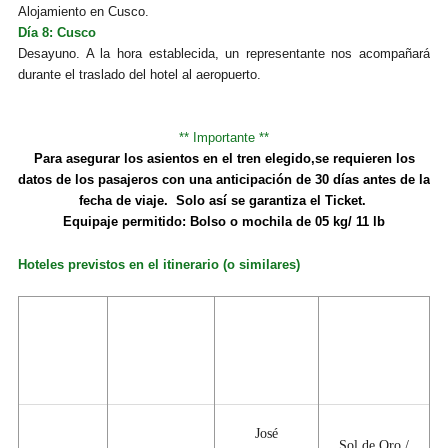
Alojamiento en Cusco.
Día 8: Cusco
Desayuno. A la hora establecida, un representante nos acompañará
durante el traslado del hotel al aeropuerto.
*
* Importante
*
*
P
ara asegurar los asientos en el tren elegido,se requieren los
datos de los pasajeros con una anticipación de 30 días antes de la
fecha de viaje.
Solo así se garantiza el Ticket.
Equipaje permitido: Bolso o mochila de 05 kg/ 11 lb
Hoteles previstos en el itinerario (o similares)
Categoría
Categoría
Categoría
Ciudad
Primer
Turista
Primera
Superior
José
Sol de Oro /