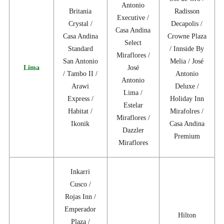
Antonio
Britania
Radisson
Executive /
Crystal /
Decapolis /
Casa Andina
Casa Andina
Crowne Plaza
Select
Standard
/ Innside By
Miraflores /
San Antonio
Melia / José
Lima
José
/ Tambo II /
Antonio
Antonio
Arawi
Deluxe /
Lima /
Express /
Holiday Inn
Estelar
Habitat /
Mirafolres /
Miraflores /
Ikonik
Casa Andina
Dazzler
Premium
Miraflores
Inkarri
Cusco /
Rojas Inn /
Emperador
Hilton
Plaza /