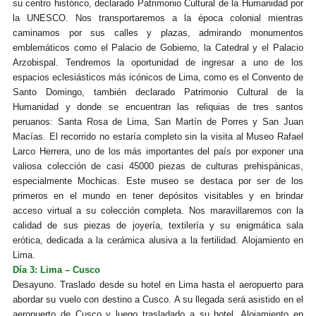
su centro histórico, declarado Patrimonio Cultural de la Humanidad por
la UNESCO. Nos transportaremos a la época colonial mientras
caminamos por sus calles y plazas, admirando monumentos
emblemáticos como el Palacio de Gobierno, la Catedral y el Palacio
Arzobispal. Tendremos la oportunidad de ingresar a uno de los
espacios eclesiásticos más icónicos de Lima, como es el Convento de
Santo Domingo, también declarado Patrimonio Cultural de la
Humanidad y donde se encuentran las reliquias de tres santos
peruanos: Santa Rosa de Lima, San Martín de Porres y San Juan
Macías. El recorrido no estaría completo sin la visita al Museo Rafael
Larco Herrera, uno de los más importantes del país por exponer una
valiosa colección de casi 45000 piezas de culturas prehispánicas,
especialmente Mochicas. Este museo se destaca por ser de los
primeros en el mundo en tener depósitos visitables y en brindar
acceso virtual a su colección completa. Nos maravillaremos con la
calidad de sus piezas de joyería, textilería y su enigmática sala
erótica, dedicada a la cerámica alusiva a la fertilidad. Alojamiento en
Lima.
Día 3: Lima – Cusco
Desayuno. Traslado desde su hotel en Lima hasta el aeropuerto para
abordar su vuelo con destino a Cusco. A su llegada será asistido en el
aeropuerto de Cusco y luego trasladado a su hotel. Alojamiento en