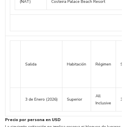
(NAT)
Costeira Palace Beach Resort
Salida
Habitación
Régimen
Sin
All
3 de Enero (2026)
Superior
34
Inclusive
Precio por persona en USD
La siguiente cotización no implica reserva ni bloqueo de lugares.