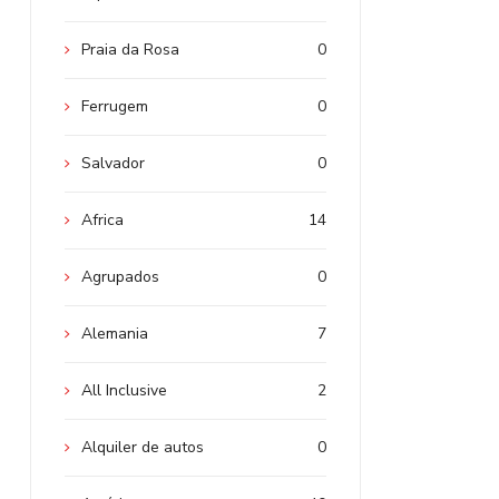
Praia da Rosa
0
Ferrugem
0
Salvador
0
Africa
14
Agrupados
0
Alemania
7
All Inclusive
2
Alquiler de autos
0