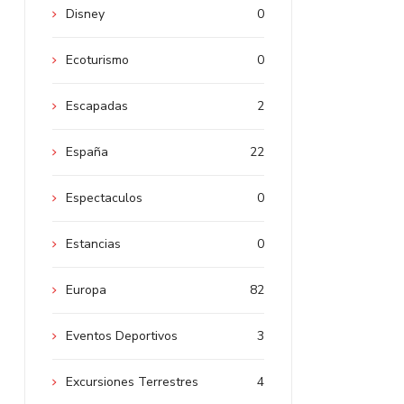
Disney
0
Ecoturismo
0
Escapadas
2
España
22
Espectaculos
0
Estancias
0
Europa
82
Eventos Deportivos
3
Excursiones Terrestres
4