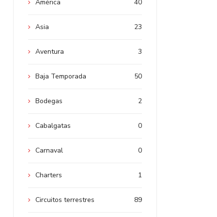
América
40
Asia
23
Aventura
3
Baja Temporada
50
Bodegas
2
Cabalgatas
0
Carnaval
0
Charters
1
Circuitos terrestres
89