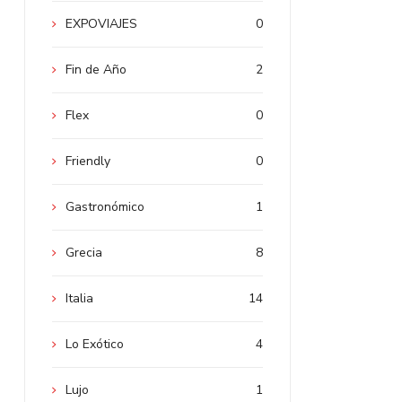
EXPOVIAJES
0
Fin de Año
2
Flex
0
Friendly
0
Gastronómico
1
Grecia
8
Italia
14
Lo Exótico
4
Lujo
1