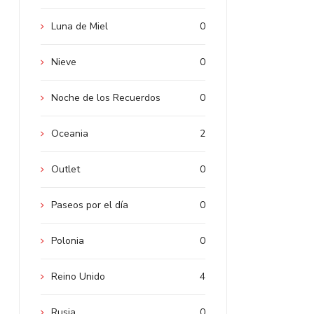
Luna de Miel
0
Nieve
0
Noche de los Recuerdos
0
Oceania
2
Outlet
0
Paseos por el día
0
Polonia
0
Reino Unido
4
Rusia
0